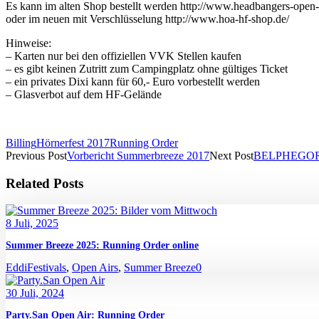
Es kann im alten Shop bestellt werden http://www.headbangers-open-a
oder im neuen mit Verschlüsselung http://www.hoa-hf-shop.de/
Hinweise:
– Karten nur bei den offiziellen VVK Stellen kaufen
– es gibt keinen Zutritt zum Campingplatz ohne gültiges Ticket
– ein privates Dixi kann für 60,- Euro vorbestellt werden
– Glasverbot auf dem HF-Gelände
Billing
Hörnerfest 2017
Running Order
Previous Post
Vorbericht Summerbreeze 2017
Next Post
BELPHEGOR ve
Related Posts
8 Juli, 2025
Summer Breeze 2025: Running Order online
Eddi
Festivals
,
Open Airs
,
Summer Breeze
0
30 Juli, 2024
Party.San Open Air: Running Order