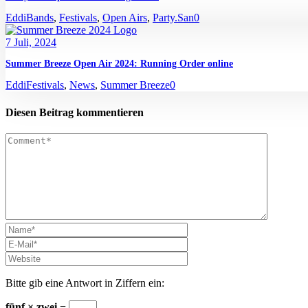
Eddi
Bands
,
Festivals
,
Open Airs
,
Party.San
0
7 Juli, 2024
Summer Breeze Open Air 2024: Running Order online
Eddi
Festivals
,
News
,
Summer Breeze
0
Diesen Beitrag kommentieren
Bitte gib eine Antwort in Ziffern ein:
fünf × zwei =