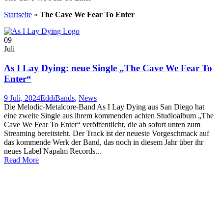
Startseite
»
The Cave We Fear To Enter
09
Juli
As I Lay Dying: neue Single „The Cave We Fear To
Enter“
9 Juli, 2024
Eddi
Bands
,
News
Die Melodic-Metalcore-Band As I Lay Dying aus San Diego hat
eine zweite Single aus ihrem kommenden achten Studioalbum „The
Cave We Fear To Enter“ veröffentlicht, die ab sofort unten zum
Streaming bereitsteht. Der Track ist der neueste Vorgeschmack auf
das kommende Werk der Band, das noch in diesem Jahr über ihr
neues Label Napalm Records...
Read More