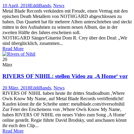
10 April, 2018
Eddi
Bands
,
News
Metal Blade Records verkünden mit Freude, einen Vertrag mit den
epischen Death Metallern von NOTHGARD abgeschlossen zu
haben. Das Quartett hat für mehrere Alben unterschrieben und steckt
mitten in den Aufnahmen zu seinem neuen Album, das in der
zweiten Hälfte des Jahres erscheinen soll.
NOTHGARD Sänger/Gitarrist Dom R. Crey über den Deal: „Wir
sind überglücklich, zusammen...
Read More
20
März
RIVERS OF NIHIL: stellen Video zu ‚A Home‘ vor
20 März, 2018
Eddi
Bands
,
News
RIVERS OF NIHIL haben heute ihr drittes Studioalbum ‚Where
Owls Know My Name‚ auf Metal Blade Records veröffentlicht!
Kaufen könnt ihr die Scheibe unter: metalblade.com/riversofnihil
Zur Feier des Erscheinens von ‚Where Owls Know My Name‚
haben RIVERS OF NIHIL ein neues Video zum Song ‚A Home‘
online gestellt. Regie führte David Brodsky, und anschauen könnt
ihr euch den Clip...
Read More