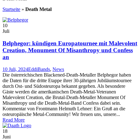
Startseite
»
Death Metal
10
Juli
Belphegor: kündigen Europatournee mit Malevolent
Creation, Monument Of Misanthropy und Confess
an
10 Juli, 2024
Eddi
Bands
,
News
Die österreichischen Blackened-Death-Metaller Belphegor haben
die Daten für die dritte Etappe ihrer 30-jährigen Jubiläumstournee
durch Ost- und Südosteuropa bekannt gegeben. Als besondere
Gäste werden die amerikanischen Death-Metal-Veteranen
Malevolent Creation, die Brutal-Death-Metaller Monument Of
Misanthropy und die Death-Metal-Band Confess dabei sein.
Kommentar von Frontmann Helmuth Lehner: Ein Gruß an die
osteuropäische Metal-Community! Wir freuen uns, unsere...
Read More
18
Juni