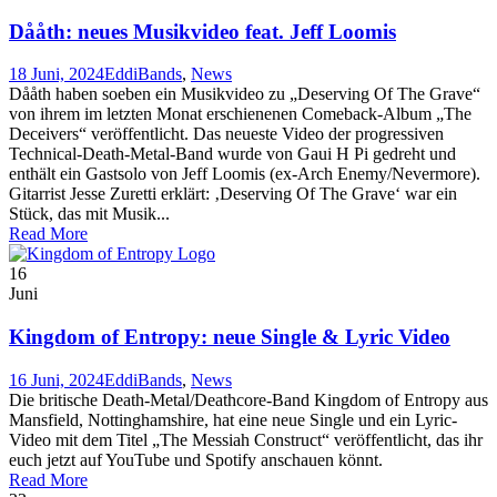
Dååth: neues Musikvideo feat. Jeff Loomis
18 Juni, 2024
Eddi
Bands
,
News
Dååth haben soeben ein Musikvideo zu „Deserving Of The Grave“
von ihrem im letzten Monat erschienenen Comeback-Album „The
Deceivers“ veröffentlicht. Das neueste Video der progressiven
Technical-Death-Metal-Band wurde von Gaui H Pi gedreht und
enthält ein Gastsolo von Jeff Loomis (ex-Arch Enemy/Nevermore).
Gitarrist Jesse Zuretti erklärt: ‚Deserving Of The Grave‘ war ein
Stück, das mit Musik...
Read More
16
Juni
Kingdom of Entropy: neue Single & Lyric Video
16 Juni, 2024
Eddi
Bands
,
News
Die britische Death-Metal/Deathcore-Band Kingdom of Entropy aus
Mansfield, Nottinghamshire, hat eine neue Single und ein Lyric-
Video mit dem Titel „The Messiah Construct“ veröffentlicht, das ihr
euch jetzt auf YouTube und Spotify anschauen könnt.
Read More