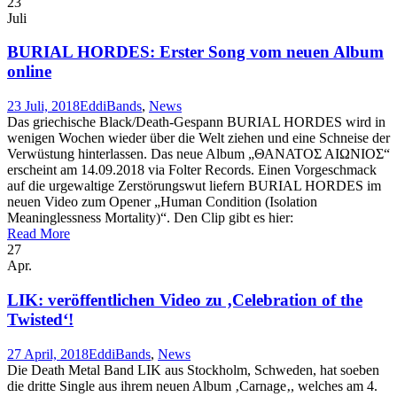
23
Juli
BURIAL HORDES: Erster Song vom neuen Album
online
23 Juli, 2018
Eddi
Bands
,
News
Das griechische Black/Death-Gespann BURIAL HORDES wird in
wenigen Wochen wieder über die Welt ziehen und eine Schneise der
Verwüstung hinterlassen. Das neue Album „ΘΑΝΑΤΟΣ ΑΙΩΝΙΟΣ“
erscheint am 14.09.2018 via Folter Records. Einen Vorgeschmack
auf die urgewaltige Zerstörungswut liefern BURIAL HORDES im
neuen Video zum Opener „Human Condition (Isolation
Meaninglessness Mortality)“. Den Clip gibt es hier:
Read More
27
Apr.
LIK: veröffentlichen Video zu ‚Celebration of the
Twisted‘!
27 April, 2018
Eddi
Bands
,
News
Die Death Metal Band LIK aus Stockholm, Schweden, hat soeben
die dritte Single aus ihrem neuen Album ‚Carnage‚, welches am 4.