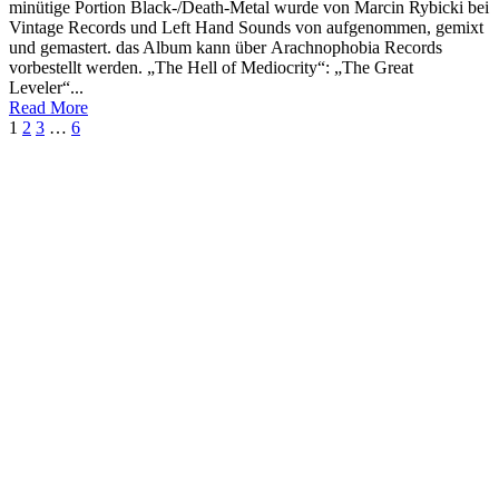
minütige Portion Black-/Death-Metal wurde von Marcin Rybicki bei
Vintage Records und Left Hand Sounds von aufgenommen, gemixt
und gemastert. das Album kann über Arachnophobia Records
vorbestellt werden. „The Hell of Mediocrity“: „The Great
Leveler“...
Read More
1
2
3
…
6