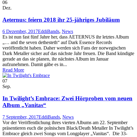
06
Dez.
Aeternus: feiern 2018 ihr 25-jähriges Jubiläum
6 Dezember, 2017
Eddi
Bands
,
News
Es ist nun fast fünf Jahre her, dass AETERNUS ihr letztes Album
„… and the seven dethesteth“ auf Dark Essence Records
veröffentlicht haben. Daher werden sich Fans der norwegischen
Dark Metaller sicher auf das nächste Jahr freuen. Die Band kündigte
gerade an das sie planen, ihr nächstes Album im Januar
aufzunehmen. Damit gäbe es in...
Read More
07
Sep.
In Twilight’s Embrace: Zwei Hörproben vom neuen
Album „Vanitas“
7 September, 2017
Eddi
Bands
,
News
Vor der Veröffentlichung ihres vierten Albums am 22. September
präsentieren euch die polnischen Black/Death Metaller In Twilight’s
Embrace gleich zwei Songs vom Longplayer „Vanitas“. Die 33-